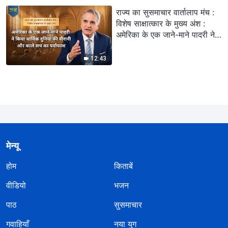
राज्य का सुसमाचार वार्तालाप मंच :
विशेष साक्षात्कार के मुख्य अंश :
अमेरिका के एक जाने-माने पादरी ने
किया धार्मिक दुनिया की वीरानी और
काले सच का पर्दाफाश
12:43
मेन्यू
होम
किताबें
वीडियो
भजन
पाठ
सुसमाचार
गवाहियाँ
नया युग