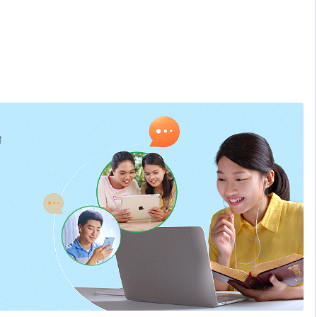
ा करना
प
 रुतबे से बाधित नहीं हूँ
ं का अनुसरण करना चाहिए"
 चापलूस होना वाकई अच्छा है?
्म होगा"