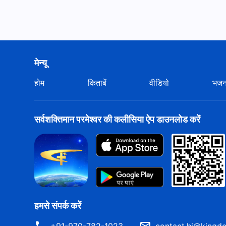
मेन्यू
होम
किताबें
वीडियो
भज
सर्वशक्तिमान परमेश्वर की कलीसिया ऐप डाउनलोड करें
हमसे संपर्क करें