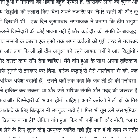
 वांग हुआ में मनमर्जी की भावना बहुत प्रबल है, खासकर लोगों को चुनने
्य सिद्धांतों की तलाश किए बिना अपने नजरिए पर निर्भर रहती थी और दूस
ीं दिखाती थी। एक दिन सुसमाचार उपयाजक ने बताया कि टीम अगुआ ली 
समें जिम्मेदारी की कोई भावना नहीं है और कई दौर की संगति के बावजूद
तिगत मामलों के कारण एक हफ्ते तक अपने कर्तव्यों को पूरी तरह से नजरअ
आया और लगा कि ली झी टीम अगुआ बने रहने लायक नहीं है और सिद्धांतों
 दूसरा काम सौंप देना चाहिए। मैंने वांग हुआ के साथ अपना दृष्टिकोण
सिर्फ सुनने से इनकार कर दिया, बल्कि कड़ाई से मेरी आलोचना भी की, कह
हुत अधिक अपेक्षा रखती हूँ। उसने यहाँ तक कहा कि जब ली झी की मनोदशा
ं को हासिल कर सकता था और उसे अधिक संगति और मदद की जरूरत है। 
यित्व और जिम्मेदारी की भावना होनी चाहिए। अपने कर्तव्यों में ली झी के न
े ओहदे के लिए बिल्कुल भी उपयुक्त नहीं है। फिर भी तुम उसे उस भूमिका 
 के खिलाफ जाना है!” लेकिन वांग हुआ फिर भी नहीं मानी और बोली, “अ
ेने के लिए तुरंत कोई उपयुक्त व्यक्ति नहीं ढूँढ़ पाते हैं तो काम के नत