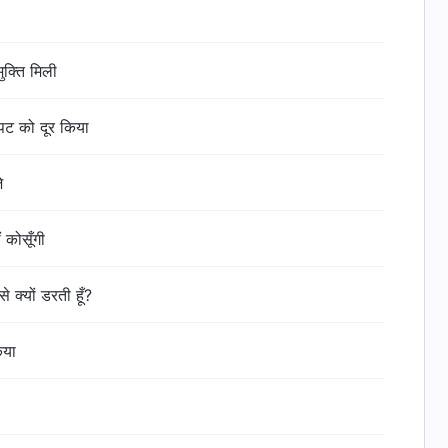
ुक्ति मिली
कपट को दूर किया
े
 कोसूँगी
े क्यों डरती हूँ?
किया