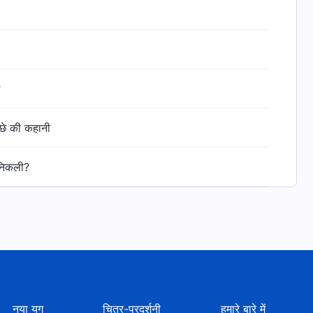
ीछे की कहानी
 निकली?
नया युग
चित्र-प्रदर्शनी
हमारे बारे में