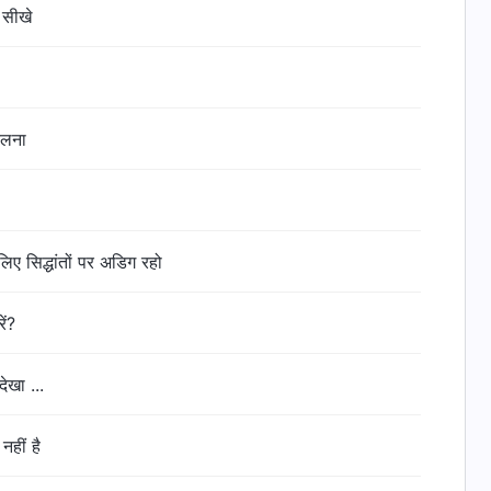
े सीखे
कलना
लिए सिद्धांतों पर अडिग रहो
ें?
देखा ...
 नहीं है