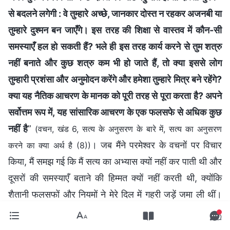
से बदलने लगेगी : वे तुम्हारे अच्छे, जानकार दोस्त न रहकर अजनबी या
तुम्हारे दुश्मन बन जाएँगे। इस तरह की शिक्षा से वास्तव में कौन-सी
समस्याएँ हल हो सकती हैं? भले ही इस तरह कार्य करने से तुम शत्रु
नहीं बनाते और कुछ शत्रु कम भी हो जाते हैं, तो क्या इससे लोग
तुम्हारी प्रशंसा और अनुमोदन करेंगे और हमेशा तुम्हारे मित्र बने रहेंगे?
क्या यह नैतिक आचरण के मानक को पूरी तरह से पूरा करता है? अपने
सर्वोत्तम रूप में, यह सांसारिक आचरण के एक फलसफे से अधिक कुछ
नहीं है
”
(वचन, खंड 6, सत्य के अनुसरण के बारे में, सत्य का अनुसरण
। जब मैंने परमेश्वर के वचनों पर विचार
करने का क्या अर्थ है (8))
किया, मैं समझ गई कि मैं सत्य का अभ्यास क्यों नहीं कर पाती थी और
दूसरों की समस्याएँ बताने की हिम्मत क्यों नहीं करती थी, क्योंकि
शैतानी फलसफों और नियमों ने मेरे दिल में गहरी जड़ें जमा ली थीं।
मेरे माता-पिता ने मुझे बचपन से सिखाया था कि “अगर तुम दूसरों पर
वार करते हो तो उनके चेहरे पर वार मत करो; अगर तुम दूसरों की