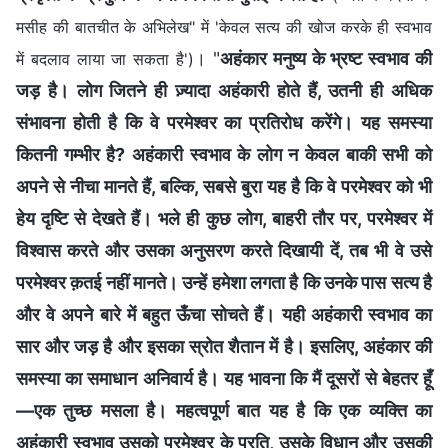
मसीह की बातचीत के अभिलेख" में 'केवल सत्य की खोज करके ही स्वभाव
। "
अहंकार मनुष्‍य के भ्रष्‍ट स्‍वभाव की
में बदलाव लाया जा सकता है')
जड़ है। लोग जितने ही ज़्यादा अहंकारी होते हैं, उतनी ही अधिक
संभावना होती है कि वे परमेश्‍वर का प्रतिरोध करेंगे। यह समस्‍या
कितनी गम्‍भीर है? अहंकारी स्‍वभाव के लोग न केवल बाकी सभी को
अपने से नीचा मानते हैं, बल्कि, सबसे बुरा यह है कि वे परमेश्‍वर को भी
हेय दृष्टि से देखते हैं। भले ही कुछ लोग, बाहरी तौर पर, परमेश्‍वर में
विश्‍वास करते और उसका अनुसरण करते दिखायी दें, तब भी वे उसे
परमेश्‍वर क़तई नहीं मानते। उन्‍हें हमेशा लगता है कि उनके पास सत्‍य है
और वे अपने बारे में बहुत ऊँचा सोचते हैं। यही अहंकारी स्वभाव का
सार और जड़ है और इसका स्रोत शैतान में है। इसलिए, अहंकार की
समस्‍या का समाधान अनिवार्य है। यह भावना कि मैं दूसरों से बेहतर हूँ
—एक तुच्‍छ मसला है। महत्‍वपूर्ण बात यह है कि एक व्‍यक्ति का
अहंकारी स्‍वभाव उसको परमेश्‍वर के प्रति, उसके विधान और उसकी