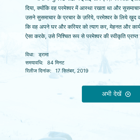
दिया, क्योंकि वह परमेश्वर में आस्था रखता था और सुसमाचा
उसने सुसमाचार के प्रचार के ज़रिये, परमेश्वर के लिये ख़ु
कि वह अपने घर और करियर को त्याग कर, मेहनत और कार्य क
ऐसा करके, उसे निश्चित रूप से परमेश्वर की स्वीकृति प्राप्त होग
जाया जाएगा। एक दिन, सोंग एनज़े गंभीर रूप से बीमार पड़
विधा:
ड्रामा
परमेश्वर से नाराज़ हो जाता है, उनसे बहस करने की कोशिश क
समयावधि:
84 मिनट
करने में भी उसकी रुचि समाप्त हो जाती है। उसके बाद के घ
रिलीज दिनांक:
17 सितंबर, 2019
और परमेश्वर के वचनों के प्रकाशन के द्वारा उसे एहसास हो
के लिये ख़ुद को खपाना मूलत: परमेश्वर के अनुग्रह और आश
कोशिश थी। वह परमेश्वर का आज्ञाकारी नहीं है। आख़िरकार,
अभी देखें
अपने भ्रष्ट स्वभावों से मुक्ति पानी है, कैसे परमेश्वर का सच्
बचाया जाये।