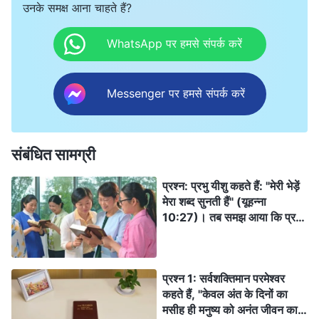
उनके समक्ष आना चाहते हैं?
WhatsApp पर हमसे संपर्क करें
Messenger पर हमसे संपर्क करें
संबंधित सामग्री
प्रश्न: प्रभु यीशु कहते हैं: "मेरी भेड़ें
मेरा शब्द सुनती हैं" (यूहन्ना
10:27)। तब समझ आया कि प्रभु
अपनी भेड़ों को बुलाने के लिए वचन
बोलने को लौटते हैं। प्रभु के आगमन
की प्रतीक्षा से जुड़ी सबसे महत्वपूर्ण
प्रश्न 1: सर्वशक्तिमान परमेश्वर
बात है, प्रभु की वाणी सुनने की
कहते हैं, "केवल अंत के दिनों का
कोशिश करना। लेकिन अब, सबसे
मसीह ही मनुष्य को अनंत जीवन का
बड़ी मुश्किल ये है कि हमें नहीं पता कि