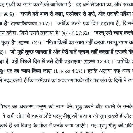
 वह पृथ्वी का न्याय करने को आनेवाला है। वह धर्म से जगत का, और सच्‍चाई
। "
उसने बड़े शब्द से कहा, परमेश्‍वर से डरो, और उसकी महिमा 
ा 98:9)
ा है
"
। "क्योंकि उसने एक दिन ठहराया है, जिसमें
(प्रकाशितवाक्य 14:7)
याय करेगा, जिसे उसने ठहराया है"
। "
वरन् उसे न्याय करन
(प्रेरितों 17:31)
पुत्र है
"
। "
पिता किसी का न्याय नहीं करता, परन्तु न्याय 
(यूहन्ना 5:27)
। "
जो मुझे तुच्छ जानता है और मेरी बातें ग्रहण नहीं करता है उसको द
22)
हा है, वही पिछले दिन में उसे दोषी ठहराएगा
"
। "
क्योंकि
(यूहन्ना 12:48)
ं यू० घर का न्याय किया जाए
"
। इसके अलावा कई अन्य उदा
(1 पतरस 4:17)
में मदद करते हैं कि परमेश्वर का अवतरण पक्के तौर पर अंत के दिनों में न्
 परमेश्वर का अवतरण मनुष्य को न्याय देने, शुद्ध करने और बचाने के उन
 वे सभी लोग जो वापस लौटे प्रभु यीशु की आवाज को सुन सकते हैं और उन्
 कुंवारे हैं जो विवाह के भोज में उनके साथ जाएंगे। यह प्रभु यीशु की भवि