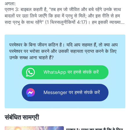
(यूहन्ना 14:2-3)
। प्रभु ने पहले ही हमारे लिये स्वर्ग में जगह तैयार कर दी
अगला:
है। जब वे वापस आएंगे, तो हमें स्वर्ग के राज्य में ले जाएँगे। अगर प्रभु
प्रश्न 3: बाइबल कहती है, "तब हम जो जीवित और बचे रहेंगे उनके साथ
वापस आ चुके हैं, तो उनके सारे संत अभी भी धरती पर क्यों हैं? हमें
बादलों पर उठा लिये जाएँगे कि हवा में प्रभु से मिलें; और इस रीति से हम
आरोहित क्यों नहीं किया गया है?
सदा प्रभु के साथ रहेंगे"
(1 थिस्सलुनीकियों 4:17)
। हम इसकी व्याख्या
कैसे करें?
परमेश्वर के बिना जीवन कठिन है। यदि आप सहमत हैं, तो क्या आप
परमेश्वर पर भरोसा करने और उसकी सहायता प्राप्त करने के लिए
उनके समक्ष आना चाहते हैं?
WhatsApp पर हमसे संपर्क करें
Messenger पर हमसे संपर्क करें
संबंधित सामग्री
प्रश्न 1: प्रभु का वादा है कि वे फिर