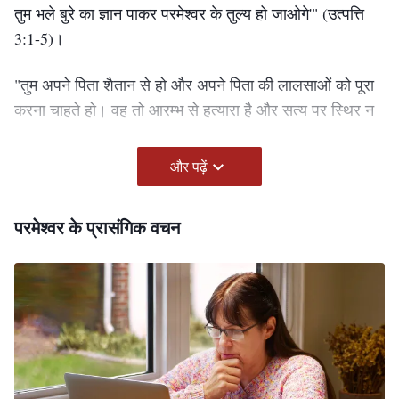
तुम भले बुरे का ज्ञान पाकर परमेश्‍वर के तुल्य हो जाओगे'"
(उत्पत्ति
3:1-5)
।
"तुम अपने पिता शैतान से हो और अपने पिता की लालसाओं को पूरा
करना चाहते हो। वह तो आरम्भ से हत्यारा है और सत्य पर स्थिर न
रहा, क्योंकि सत्य उसमें है ही नहीं। जब वह झूठ बोलता, तो अपने
स्वभाव ही से बोलता है; क्योंकि वह झूठा है वरन् झूठ का पिता है"
और पढ़ें
(यूहन्ना 8:44)
।
परमेश्वर के प्रासंगिक वचन
"जो परमेश्‍वर से होता है, वह परमेश्‍वर की बातें सुनता है; और तुम
इसलिये नहीं सुनते कि परमेश्‍वर की ओर से नहीं हो"
(यूहन्ना 8:47)
।