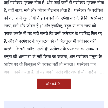
वहाँ परमेश्वर प्रकट होता है, और जहाँ कहीं भी परमेश्वर प्रकट होता
प्यासे हैं। जो ऐसा नहीं करते, वे ज़बरदस्त आपदा और उचित दंड के
है, वहाँ सत्य, मार्ग और जीवन विद्यमान होता है। परमेश्वर के पदचिह्नों
भागी होंगे।
की तलाश में तुम लोगों ने इन वचनों की उपेक्षा कर दी है कि "परमेश्वर
—वचन, खंड 1, परमेश्वर का प्रकटन और कार्य, परिशिष्ट 2: परमेश्वर संपूर्ण
सत्य, मार्ग और जीवन है।" और इसलिए, बहुत-से लोग सत्य को
मानवजाति के भाग्य का नियंता है
प्राप्त करके भी यह नहीं मानते कि उन्हें परमेश्वर के पदचिह्न मिल गए
हैं, और वे परमेश्वर के प्रकटन को तो बिलकुल भी स्वीकार नहीं
करते। कितनी गंभीर ग़लती है! परमेश्वर के प्रकटन का समाधान
मनुष्य की धारणाओं से नहीं किया जा सकता, और परमेश्वर मनुष्य के
आदेश पर तो बिलकुल भी प्रकट नहीं हो सकता। परमेश्वर जब
अपना कार्य करता है, तो वह अपनी पसंद और अपनी योजनाएँ बनाता
है; इसके अलावा, उसके अपने उद्देश्य और अपने तरीके हैं। वह जो
—वचन, खंड 1, परमेश्वर का प्रकटन और कार्य, परिशिष्ट 1: परमेश्वर के
और पढ़ें
भी कार्य करता है, उसके बारे में उसे मनुष्य से चर्चा करने या उसकी
प्रकटन ने एक नए युग का सूत्रपात किया है
सलाह लेने की आवश्यकता नहीं है, और अपने कार्य के बारे में हर-एक
आज परमेश्वर ने नया कार्य किया है। हो सकता है, तुम इन वचनों को
व्यक्ति को सूचित करने की आवश्यकता तो उसे बिलकुल भी नहीं है।