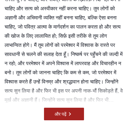
परमेश्वर द्वारा कहे गए वचन वास्तव में परमेश्वर की वाणी हैं या नहीं, वे
चाहिए और सत्य को अस्वीकार नहीं करना चाहिए। तुम लोगों को
सत्य और परमेश्वर के कार्य हैं या नहीं। आपको इसी बात की जांच-
अज्ञानी और अभिमानी व्यक्ति नहीं बनना चाहिए, बल्कि ऐसा बनना
पड़ताल करनी चाहिए। अगर ये वचन सत्य हैं, अगर ये परमेश्वर की
चाहिए, जो पवित्र आत्मा के मार्गदर्शन का पालन करता हो और सत्य
वाणी हैं और ये परमेश्वर के अंत के दिनों के कार्य हैं, तो फ़िर शैतान
की खोज के लिए लालायित हो; सिर्फ़ इसी तरीके से तुम लोग
हमें चाहे कुछ भी बताये, हमें सिर्फ़ इन्हीं पर विश्वास करना चाहिए,
लाभान्वित होगे। मैं तुम लोगों को परमेश्वर में विश्वास के रास्ते पर
क्योंकि परमेश्वर ही सत्य है, शैतान का मुँह झूठ से भरा हुआ है।
सावधानी से चलने की सलाह देता हूँ। निष्कर्ष पर पहुँचने की जल्दी में
परमेश्वर के वचन सत्य हैं, उसके वचन उसके अपने कार्य हैं, परमेश्वर
न रहो; और परमेश्वर में अपने विश्वास में लापरवाह और विचारहीन न
धार्मिक और पवित्र है। परमेश्वर का कार्य कभी भी गलत नहीं हो
बनो। तुम लोगों को जानना चाहिए कि कम से कम, जो परमेश्वर में
सकता। कोई मनुष्य गलत हो सकता है, लेकिन परमेश्वर कभी गलत
विश्वास करते हैं उन्हें विनम्र और श्रद्धावान होना चाहिए। जिन्होंने
नहीं हो सकता। कोई मनुष्य झूठ बोल सकता है, वह दूसरों को धोखा
सत्य सुन लिया है और फिर भी इस पर अपनी नाक-भौं सिकोड़ते हैं, वे
दे सकता है और चाल भी चल सकता है, लेकिन परमेश्वर झूठ नहीं
मूर्ख और अज्ञानी हैं। जिन्होंने सत्य सुन लिया है और फिर भी
बोलता; परमेश्वर पवित्र और धार्मिक है और वही सत्य है। कुछ लोग
लापरवाही के साथ निष्कर्षों तक पहुँचते हैं या उसकी निंदा करते हैं,
—वचन, खंड 1, परमेश्वर का प्रकटन और कार्य, जब तक तुम यीशु के
और पढ़ें
परमेश्वर के वचनों की जांच-पड़ताल नहीं करते, बल्कि केवल धार्मिक
ऐसे लोग अभिमान से घिरे हैं। जो भी यीशु पर विश्वास करता है वह
आध्यात्मिक शरीर को देखोगे, परमेश्वर स्वर्ग और पृथ्वी को नया बना चुका होगा
समुदाय द्वारा सर्वशक्तिमान परमेश्वर की कलीसिया और कलीसिया के
दूसरों को शाप देने या निंदा करने के योग्य नहीं है। तुम सब लोगों को