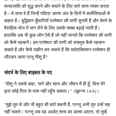
कोई भी मनुष्य परमेश्वर के कार्य को नहीं जानता। वास्तव में, पवित्र
मानवजाति को शुद्ध करने और बचाने के लिए सारे सत्य व्यक्त करता
को कैसे स्वीकार करना चाहिए, और तुम्हें परमेश्वर के नए कार्य के
है—ये सत्य वे हैं जिन्हें पवित्र आत्मा अंत के दिनों में कलीसियाओं से
आत्मा के द्वारा कहे गए कथन वही हैं जो देहधारी परमेश्वर द्वारा कहे
प्रति कैसे समर्पण करना चाहिए। मनुष्य को ऐसा ही करना चाहिए।
कहता है। बुद्धिमान कुँवारियाँ परमेश्वर की वाणी सुनती हैं और मेमने के
गए हैं। पवित्र आत्मा प्रत्यक्ष रूप से मनुष्य से बात नहीं कर सकता;
चूँकि मनुष्य सत्य नहीं है, और उसके पास भी सत्य नहीं है, इसलिए
वैवाहिक भोज में भाग लेने के लिए उसके समक्ष बढ़ाई जाती हैं।
व्यवस्था के युग में भी, यहोवा ने प्रत्यक्ष रूप से लोगों से बात नहीं की
उसे खोजना, स्वीकार करना और आज्ञापालन करना चाहिए।
हालांकि अब भी कुछ लोग ऐसे हैं जो नहीं जानते कि परमेश्वर की वाणी
थी। क्या इस बात की संभावना और भी कम नहीं होगी कि वह आज के
को कैसे पहचानें। हम परमेश्वर की वाणी को सचमुच कैसे पहचान
युग में ऐसा करेगा? कार्य करने और वचन बोलने की खातिर परमेश्वर
सकते हैं और कैसे यक़ीन कर सकते हैं कि सर्वशक्तिमान परमेश्वर ही
के लिए देहधारण करना ज़रूरी है; अन्यथा उसका कार्य अपने उद्देश्य
लौटकर आया प्रभु यीशु है?
—वचन, खंड 1, परमेश्वर का प्रकटन और कार्य, वो मनुष्य, जिसने परमेश्वर
को पूरा नहीं कर सकता। जो लोग देहधारी परमेश्वर को नकारते हैं, वे
को अपनी ही धारणाओं में सीमित कर दिया है, किस प्रकार उसके प्रकटनों
को प्राप्त कर सकता है?
आत्मा को या उन सिद्धान्तों को नहीं जानते जिनके द्वारा परमेश्वर कार्य
संदर्भ के लिए बाइबल के पद
करता है। जो मानते हैं कि अब पवित्र आत्मा का युग है, फिर भी
"यीशु ने उससे कहा, 'मार्ग और सत्य और जीवन मैं ही हूँ; बिना मेरे
पवित्र आत्मा का कार्य दिन-ब-दिन बदलता रहता है। वह हर एक
उसके नए कार्य को स्वीकार नहीं करते, वे अस्पष्ट और अमूर्त विश्वास
द्वारा कोई पिता के पास नहीं पहुँच सकता।'"
(यूहन्ना 14:6)
।
कदम के साथ ऊँचा उठता जाता है, आने वाले कल का प्रकाशन
के बीच जीने वाले लोग हैं। ऐसे लोगों को कभी भी पवित्र आत्मा का
आज से कहीं ज़्यादा ऊँचा होता है। कदम-दर-कदम ऊपर चढ़ता
"मुझे तुम से और भी बहुत सी बातें कहनी हैं, परन्तु अभी तुम उन्हें सह
कार्य प्राप्त नहीं होगा। जो लोग बस चाहते हैं कि पवित्र आत्मा
जाता है। ऐसे ही कार्य के द्वारा परमेश्वर मनुष्य को पूर्ण करता है। यदि
नहीं सकते। परन्तु जब वह अर्थात् सत्य का आत्मा आएगा, तो तुम्हें
प्रत्यक्ष रूप से उनसे बात करके अपना कार्य करे और देहधारी