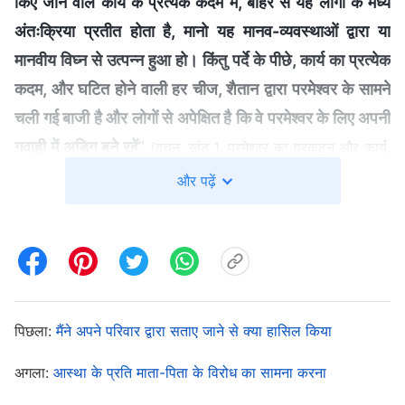
किए जाने वाले कार्य के प्रत्येक कदम में, बाहर से यह लोगों के मध्य
अंतःक्रिया प्रतीत होता है, मानो यह मानव-व्यवस्थाओं द्वारा या
मानवीय विघ्न से उत्पन्न हुआ हो। किंतु पर्दे के पीछे, कार्य का प्रत्येक
कदम, और घटित होने वाली हर चीज, शैतान द्वारा परमेश्वर के सामने
चली गई बाजी है और लोगों से अपेक्षित है कि वे परमेश्वर के लिए अपनी
गवाही में अडिग बने रहें
”
(वचन, खंड 1, परमेश्वर का प्रकटन और कार्य,
केवल परमेश्वर से प्रेम करना ही वास्तव में परमेश्वर पर विश्वास करना
और पढ़ें
। परमेश्वर के वचनों से चेन शियाओ को समझ आया कि ऐसा लग
है)
रहा था कि उसका परिवार उसकी रुकावट बन रहा है, वास्तव में
शैतान चाहता था कि उसके परिजन उसे बाधित करके परमेश्वर को
त्यागने और विश्वासघात करने के लिए मजबूर कर दें, जिससे वह
उद्धार पाने का अपना अवसर गँवा दे। शैतान सचमुच कपटी और
पिछला:
मैंने अपने परिवार द्वारा सताए जाने से क्या हासिल किया
दुर्भावनापूर्ण है! इसके अलावा हर किसी का भाग्य परमेश्वर के हाथों में
अगला:
आस्था के प्रति माता-पिता के विरोध का सामना करना
है और जीवन में किसी व्यक्ति को किन चीजों का अनुभव करना चाहिए