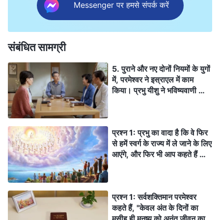
Messenger पर हमसे संपर्क करें
संबंधित सामग्री
5. पुराने और नए दोनों नियमों के युगों
में, परमेश्वर ने इस्राएल में काम
किया। प्रभु यीशु ने भविष्यवाणी की
कि वह अंतिम दिनों के दौरान लौटेगा,
इसलिए जब भी वह लौटता है, तो उसे
इस्राएल में आना चाहिए। फिर भी
प्रश्न 1: प्रभु का वादा है कि वे फिर
आप गवाही देते हैं कि प्रभु यीशु पहले
से हमें स्वर्ग के राज्य में ले जाने के लिए
ही लौट चुका है, कि वह देह में प्रकट
आएंगे, और फिर भी आप कहते हैं कि
हुआ है और चीन में अपना कार्य कर
प्रभु अंत के दिनों में न्याय का कार्य
रहा है। चीन एक नास्तिक
करने के लिए पहले ही देहधारी हो चुके
राजनीतिक दल द्वारा शासित राष्ट्र
हैं। बाइबल साफ तौर पर यह
है। किसी भी (अन्य) देश में परमेश्वर
प्रश्न 1: सर्वशक्तिमान परमेश्वर
भविष्यवाणी करती है कि प्रभु सामर्थ्य
के प्रति इससे अधिक विरोध और
कहते हैं, "केवल अंत के दिनों का
और महान महिमा के साथ बादलों पर
ईसाइयों का इससे अधिक उत्पीड़न
मसीह ही मनुष्य को अनंत जीवन का
देहधारी होंगे। यह उस बात से काफ़ी
नहीं है। परमेश्वर की वापसी चीन में