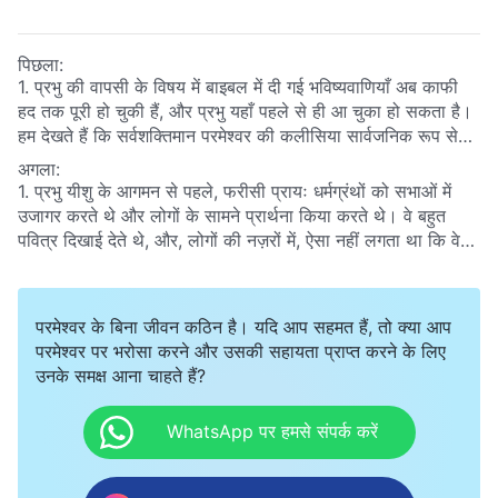
पिछला:
1. प्रभु की वापसी के विषय में बाइबल में दी गई भविष्यवाणियाँ अब काफी
हद तक पूरी हो चुकी हैं, और प्रभु यहाँ पहले से ही आ चुका हो सकता है।
हम देखते हैं कि सर्वशक्तिमान परमेश्वर की कलीसिया सार्वजनिक रूप से
ऑनलाइन गवाही दे रही है कि सर्वशक्तिमान परमेश्वर प्रभु यीशु की वापसी
अगला:
है, और सभी धर्मों और संप्रदायों के कई लोग जो वास्तव में प्रभु में विश्वास
1. प्रभु यीशु के आगमन से पहले, फरीसी प्रायः धर्मग्रंथों को सभाओं में
करते हैं और जो परमेश्वर के प्रकटन के लिए तरसते हैं, सर्वशक्तिमान
उजागर करते थे और लोगों के सामने प्रार्थना किया करते थे। वे बहुत
परमेश्वर के पास लौट आए हैं। हम जानना चाहेंगे कि सर्वशक्तिमान
पवित्र दिखाई देते थे, और, लोगों की नज़रों में, ऐसा नहीं लगता था कि वे
परमेश्वर, परमेश्वर का प्रकटन है या नहीं।
कुछ भी ऐसा करते थे जिसमें पवित्रशास्त्र का उल्लंघन होता हो। तो
फरीसियों को प्रभु यीशु ने श्राप क्यों दिया था? वे किन तरीकों से परमेश्वर
की अवहेलना करते थे, उन्होंने परमेश्वर के क्रोध को क्यों उकसाया?
परमेश्वर के बिना जीवन कठिन है। यदि आप सहमत हैं, तो क्या आप
परमेश्वर पर भरोसा करने और उसकी सहायता प्राप्त करने के लिए
उनके समक्ष आना चाहते हैं?
WhatsApp पर हमसे संपर्क करें