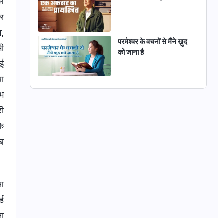
िल
िर
ा,
परमेश्वर के वचनों से मैंने ख़ुद
भी
को जाना है
गई
या
लभ
री
के
अब
ुआ
्ड
ना