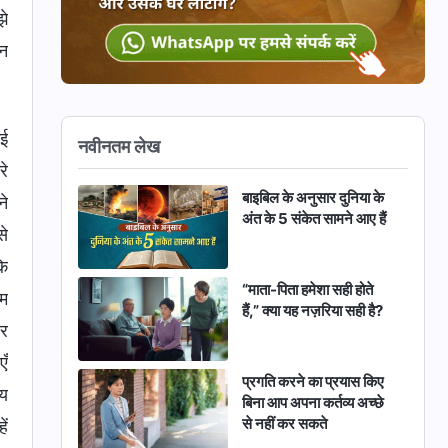
झे
मन
कई
नवीनतम लेख
रे
बाइबिल के अनुसार दुनिया के
ने
अंत के 5 संकेत सामने आए हैं
से
कि
“माता-पिता हमेशा सही होते
ाम
हैं,” क्या यह नज़रिया सही है?
और
एँ
प्रगति करने का प्रयास किए
ीय
बिना आप अपना कर्तव्य अच्छे
से नहीं कर सकते
ें