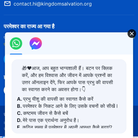
contact.hi@kingdomsalvation.org
परमेश्वर का राज्य आ गया है
परमेश्वर का राज्य पृथ्वी पर आ गया है! क्या आप इसमें प्रवेश करना चाहते हैं?
और अधिक
जानें
WhatsApp पर हमसे संपर्क करें
🎁❤️आज, आप बहुत भाग्यशाली हैं। बटन पर क्लिक
करें, और हम विश्वास और जीवन में आपके प्रश्नों का
हमारा अनुसरण करें
उत्तर ऑनलाइन देंगे, फिर आपके पास प्रभु की वापसी
का स्वागत करने का अवसर होगा।👇
A.
प्रभु यीशु की वापसी का स्वागत कैसे करें
B.
परमेश्वर के निकट आने के लिए उसके वचनों को सीखें l
C.
कष्टमय जीवन से कैसे बचें
उपयोग की शर्तें
गोपनीयता नीत
साभार
कुकीज नीति
D.
मेरे पास एक प्रार्थना अनुरोध है।
कॉपीराइट © 2026
सर्वशक्तिमान परमेश्वर की कलीसिया।
सर्वाधिकार
E.
कठिन समय में परमेश्वर में अपनी आस्था कैसे बढ़ाएं?
सुरक्षित।