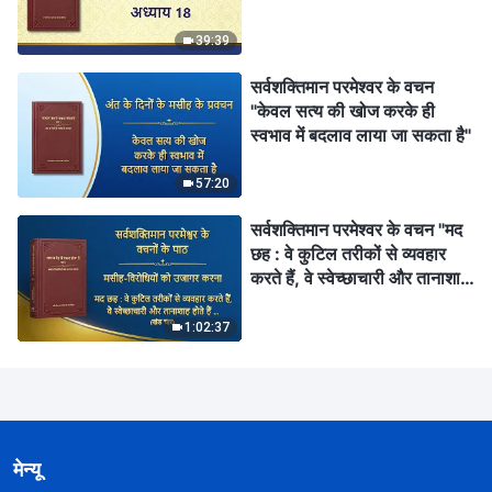
18"
39:39
सर्वशक्तिमान परमेश्वर के वचन
"केवल सत्य की खोज करके ही
स्वभाव में बदलाव लाया जा सकता है"
57:20
सर्वशक्तिमान परमेश्वर के वचन "मद
छह : वे कुटिल तरीकों से व्यवहार
करते हैं, वे स्वेच्छाचारी और तानाशाह
होते हैं, वे कभी दूसरों के साथ संगति
नहीं करते, और वे दूसरों को अपने
1:02:37
आज्ञापालन के लिए मजबूर करते हैं"
(खंड चार)
मेन्यू