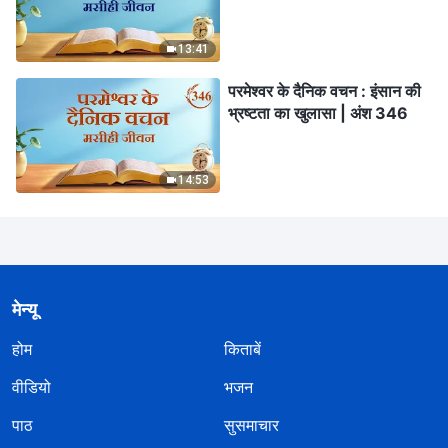
13:41
परमेश्वर के दैनिक वचन : इंसान की
भ्रष्टता का खुलासा | अंश 346
14:53
मेन्यू
होम
किताबें
वीडियो
भजन
पाठ
सुसमाचार