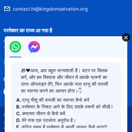
contact.hi@kingdomsalvation.org
परमेश्वर का राज्य आ गया है
परमेश्वर का राज्य पृथ्वी पर आ गया है! क्या आप इसमें प्रवेश करना चाहते हैं?
और अधिक
जानें
WhatsApp पर हमसे संपर्क करें
🎁❤️आज, आप बहुत भाग्यशाली हैं। बटन पर क्लिक
करें, और हम विश्वास और जीवन में आपके प्रश्नों का
हमारा अनुसरण करें
उत्तर ऑनलाइन देंगे, फिर आपके पास प्रभु की वापसी
का स्वागत करने का अवसर होगा।👇
A.
प्रभु यीशु की वापसी का स्वागत कैसे करें
B.
परमेश्वर के निकट आने के लिए उसके वचनों को सीखें l
C.
कष्टमय जीवन से कैसे बचें
उपयोग की शर्तें
गोपनीयता नीत
साभार
कुकीज नीति
D.
मेरे पास एक प्रार्थना अनुरोध है।
कॉपीराइट © 2026
सर्वशक्तिमान परमेश्वर की कलीसिया।
सर्वाधिकार
E.
कठिन समय में परमेश्वर में अपनी आस्था कैसे बढ़ाएं?
सुरक्षित।