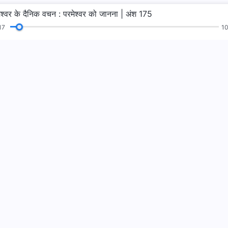
ेश्वर के दैनिक वचन : परमेश्वर को जानना | अंश 175
18
10
न
पाठ
सुसमाचार
गवाहियाँ
परमेश्वर का राज्य 
परमेश्वर का राज्य पृथ्व
WhatsApp पर ह
हमारा अनुसरण करें
msalvation.org