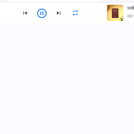
परम
00:
मेन्यू
होम
किताबें
वीडियो
भज
सर्वशक्तिमान परमेश्वर की कलीसिया ऐप डाउनलोड करें
हमसे संपर्क करें
+91-970-782-1023
contact.hi@kingdo