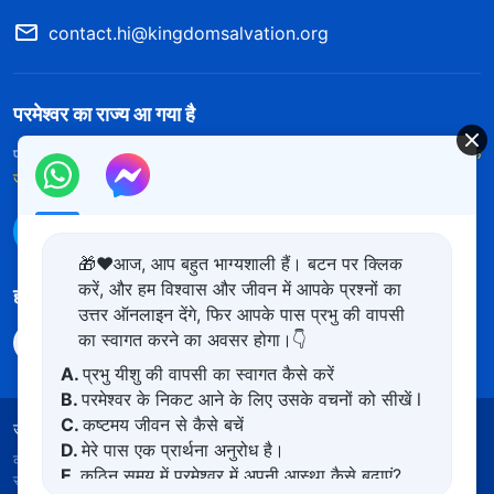
contact.hi@kingdomsalvation.org
परमेश्वर का राज्य आ गया है
परमेश्वर का राज्य पृथ्वी पर आ गया है! क्या आप इसमें प्रवेश करना चाहते हैं?
और अधिक
जानें
WhatsApp पर हमसे संपर्क करें
🎁❤️आज, आप बहुत भाग्यशाली हैं। बटन पर क्लिक
करें, और हम विश्वास और जीवन में आपके प्रश्नों का
हमारा अनुसरण करें
उत्तर ऑनलाइन देंगे, फिर आपके पास प्रभु की वापसी
का स्वागत करने का अवसर होगा।👇
A.
प्रभु यीशु की वापसी का स्वागत कैसे करें
B.
परमेश्वर के निकट आने के लिए उसके वचनों को सीखें l
C.
कष्टमय जीवन से कैसे बचें
उपयोग की शर्तें
गोपनीयता नीत
साभार
कुकीज नीति
D.
मेरे पास एक प्रार्थना अनुरोध है।
कॉपीराइट © 2026
सर्वशक्तिमान परमेश्वर की कलीसिया।
सर्वाधिकार
E.
कठिन समय में परमेश्वर में अपनी आस्था कैसे बढ़ाएं?
सुरक्षित।