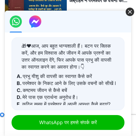
अब्राहम ने परमेश्वर के वचनों का
पालन किया और उसके प्रति समर्पण
किया (भाग दो)" (खंड चार)
36:07
सर्वशक्तिमान परमेश्वर के वचन
"परमेश्वर के देहधारण को जानने के
बारे में वचन" (अंश 29)
🎁❤️आज, आप बहुत भाग्यशाली हैं। बटन पर क्लिक
करें, और हम विश्वास और जीवन में आपके प्रश्नों का
16:46
उत्तर ऑनलाइन देंगे, फिर आपके पास प्रभु की वापसी
सर्वशक्तिमान परमेश्वर के वचन "स्वयं
का स्वागत करने का अवसर होगा।👇
परमेश्वर, जो अद्वितीय है III परमेश्वर
A.
प्रभु यीशु की वापसी का स्वागत कैसे करें
का अधिकार (II)" (भाग पांच)
B.
परमेश्वर के निकट आने के लिए उसके वचनों को सीखें l
C.
कष्टमय जीवन से कैसे बचें
31:18
D.
मेरे पास एक प्रार्थना अनुरोध है।
E.
कठिन समय में परमेश्वर में अपनी आस्था कैसे बढ़ाएं?
सर्वशक्तिमान परमेश्वर के वचन
"परमेश्वर पर विश्वास करने में सबसे
महत्वपूर्ण उसके वचनों का अभ्यास
मद सात : वे दुष्ट, धूर्त और कपटी हैं (भाग दो)
खंड दो
WhatsApp पर हमसे संपर्क करें
और अनुभव करना है" (भाग एक)
00:00
46:27
49:20