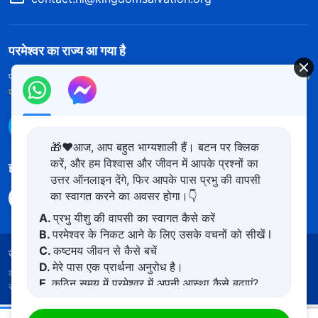
परमेश्वर का राज्य आ गया है
परमेश्वर का राज्य पृथ्वी पर आ गया है! क्या आप इसमें प्रवेश करना चाहते हैं?
और अधिक
जानें
WhatsApp पर हमसे संपर्क करें
🎁❤️आज, आप बहुत भाग्यशाली हैं। बटन पर क्लिक
करें, और हम विश्वास और जीवन में आपके प्रश्नों का
हमारा अनुसरण करें
उत्तर ऑनलाइन देंगे, फिर आपके पास प्रभु की वापसी
का स्वागत करने का अवसर होगा।👇
A.
प्रभु यीशु की वापसी का स्वागत कैसे करें
B.
परमेश्वर के निकट आने के लिए उसके वचनों को सीखें l
C.
कष्टमय जीवन से कैसे बचें
उपयोग की शर्तें
गोपनीयता नीत
साभार
कुकीज नीति
D.
मेरे पास एक प्रार्थना अनुरोध है।
कॉपीराइट © 2026
सर्वशक्तिमान परमेश्वर की कलीसिया।
सर्वाधिकार
E.
कठिन समय में परमेश्वर में अपनी आस्था कैसे बढ़ाएं?
सुरक्षित।