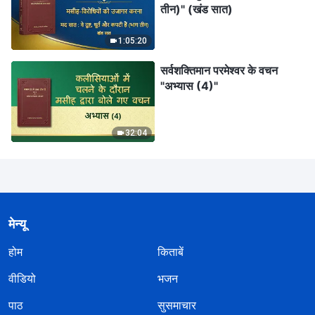
तीन)" (खंड सात)
1:05:20
सर्वशक्तिमान परमेश्वर के वचन
"अभ्यास (4)"
32:04
मेन्यू
होम
किताबें
वीडियो
भजन
पाठ
सुसमाचार