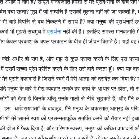
 अभाव में नहीं है? सम्पूर्ण मानवजाति हमेशा से मेरे प्रावधानों के बीच र
ित बचा रहता? मुझ में जो सम्पत्ति है उसकी तुलना नहीं की जा सकती है
ी चाहे विपत्ति से बच निकलने में समर्थ है? क्या मनुष्य की प्रार्थनाएँ 
े कभी भी मुझसे सचमुच में
प्रार्थना
नहीं की है। इसलिए समस्त मानवजाति में
ोग केवल प्रकाश के चपल प्रकटन के बीच ही जीवन बिताते हैं। यही व
 कोई अधीर हो रहा है, और मुझ से कुछ प्राप्त करने के लिए पूरा प्
मैं उसमें सच्चा प्रेम प्रेरित करने के लिए उसे वादे करता हूँ। क्या यह वास
 मेरे प्रति वफादारी है जिसने स्वर्ग में मेरी आत्मा को द्रवित कर दिया है? मनु
यदि मनुष्य के बारे में मेरा व्यवहार उसके हर कार्य के आधार पर होता, 
 लोगों को देखा है जिनके आँसू उनके गालों से नीचे लुढ़कते हैं, और मैंने 
ं। इस "धर्मपरायणता" के बावजूद, मैंने मनुष्य के अकस्मात् आग्रह के परिणाम
भी भी मेरे सामने स्वयं को प्रसन्नतापूर्वक समर्पित करने को तैयार नहीं हुआ
ी झील में फेंक दिया है, और परिणामस्वरूप, मनुष्य की कथित वफादारी और 
 समान हैः जब हवा साँय-साँय करते हुए चलती है, तो वह उसके बल की ता