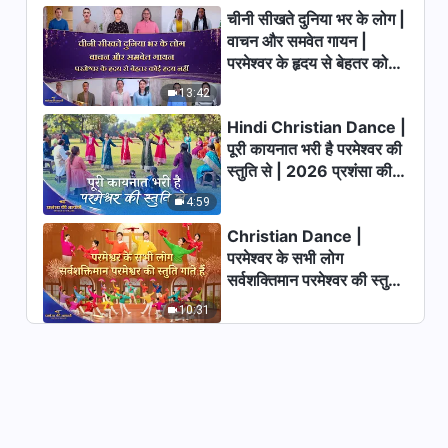
44:09
चीनी सीखते दुनिया भर के लोग |
वाचन और समवेत गायन |
Hindi Christian Testimony
परमेश्वर के हृदय से बेहतर कोई
Video | मैं इतनी अहंकारी और दंभी क्यों
हृदय नहीं | 2026 स्तुति की
बन गई | True Story of a
13:42
36:47
Christian
ध्वनियाँ
Hindi Christian Dance |
Hindi Christian Testimony
पूरी कायनात भरी है परमेश्वर की
Video | कोई मुझसे आगे बढ़ जाए, मुझे
स्तुति से | 2026 प्रशंसा की
यह डर क्यों सताए?
आवाजें
28:58
4:59
Christian Dance |
Hindi Christian Testimony
परमेश्वर के सभी लोग
Video | छल-कपट और शंका सिर्फ
सर्वशक्तिमान परमेश्वर की स्तुति
तकलीफ लाती है | True Story of a
35:59
गाते हैं | 2026 प्रशंसा की
Christian
10:31
आवाजें
Hindi Christian Testimony
Video | परमेश्वर में विश्वास करते हुए
इंसान का अनुसरण करने पर चिंतन
32:04