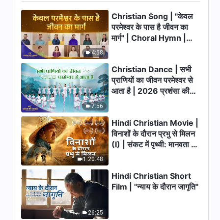
Video | दूसरों की सराहना पाने के चक्कर
Christian Song | "केवल
ने मुझे कहाँ पहुँचा दिया
36:09
परमेश्वर के पास है जीवन का
मार्ग" | Choral Hymn |
Hindi Christian Testimony
2026 प्रशंसा की आवाजें
4:58
Video | ईमानदार इंसान बनकर मुझे क्या
मिला | True Story of a Christian
Christian Dance | सभी
29:39
प्राणियों का जीवन परमेश्वर से
आता है | 2026 प्रशंसा की
Hindi Christian Testimony
आवाजें
Video | धूर्त बनने से मुझे कैसे नुकसान
7:56
हुआ | True Story of a Christian
Hindi Christian Movie |
35:01
विनाशों के दौरान प्रभु से मिलन
(I) | संकट में पृथ्वी: मानवता का
Hindi Christian Testimony
भाग्य कहाँ जा रहा है?
Video | अब मैं काम से जी नहीं चुराती |
1:20:48
True Story of a Christian
28:39
Hindi Christian Short
Film | "न्याय के दौरान जागृति"
Hindi Christian Testimony
Video | असफलता और रुकावटों के
जरिए खुद को जान पाना
26:25