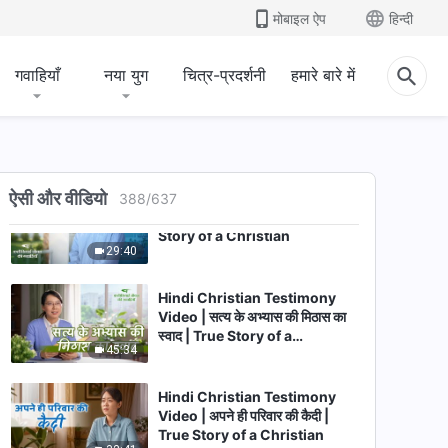
मोबाइल ऐप
हिन्दी
Video | भागीदार प्रतिस्पर्धी नहीं होता |
True Story of a Christian
32:04
गवाहियाँ
नया युग
चित्र-प्रदर्शनी
हमारे बारे में
Hindi Christian Testimony
Video | मैं इतनी अहंकारी क्यों थी |
True Story of a Christian
40:20
ऐसी और वीडियो
Hindi Christian Testimony
388
/
637
Video | सबसे सार्थक फैसला | True
Story of a Christian
29:40
Hindi Christian Testimony
Video | सत्य के अभ्यास की मिठास का
स्वाद | True Story of a
45:34
Christian
Hindi Christian Testimony
Video | अपने ही परिवार की कैदी |
True Story of a Christian