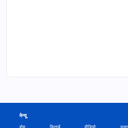
मेन्यू
होम
किताबें
वीडियो
भज