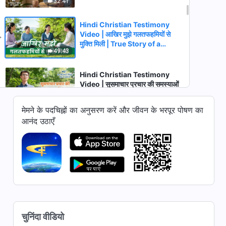
32:41
Hindi Christian Testimony
Video | आखिर मुझे गलतफहमियों से
मुक्ति मिली | True Story of a
49:43
Christian
Hindi Christian Testimony
Video | सुसमाचार प्रचार की समस्याओं
का सामना कैसे करें
26:42
मेमने के पदचिह्नों का अनुसरण करें और जीवन के भरपूर पोषण का
आनंद उठाएँ
Hindi Christian Testimony
Video | मुझे देखरेख क्यों स्वीकार नहीं |
True Story of a Christian
37:32
Hindi Christian Testimony
Video | सिद्धांत की बातों से मेरी बदसूरती
उजागर हुई
36:24
चुनिंदा वीडियो
Hindi Christian Testimony