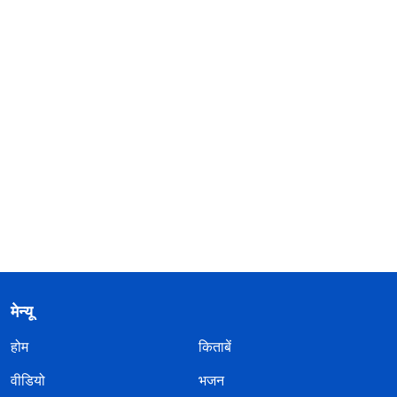
मेन्यू
होम
किताबें
वीडियो
भजन