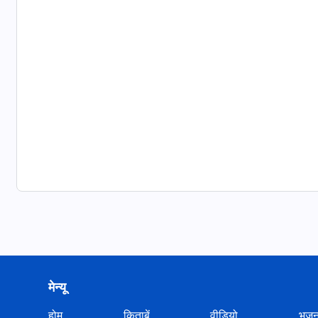
मेन्यू
होम
किताबें
वीडियो
भज