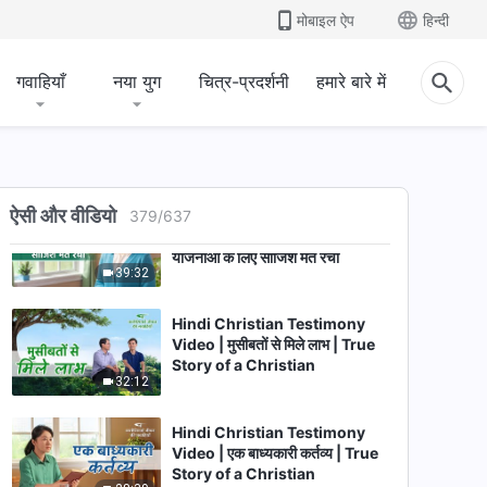
मोबाइल ऐप
हिन्दी
Video | एक कुकर्मी को पहचान कर मैंने
क्या पाया | True Story of a
44:02
Christian
गवाहियाँ
नया युग
चित्र-प्रदर्शनी
हमारे बारे में
Hindi Christian Testimony
Video | जिंदगी का निर्णायक क्षण |
True Story of a Christian
42:55
ऐसी और वीडियो
Hindi Christian Testimony
379
/
637
Video | अपने कर्तव्य में बैकअप
योजनाओं के लिए साजिश मत रचो
39:32
Hindi Christian Testimony
Video | मुसीबतों से मिले लाभ | True
Story of a Christian
32:12
Hindi Christian Testimony
Video | एक बाध्यकारी कर्तव्य | True
Story of a Christian