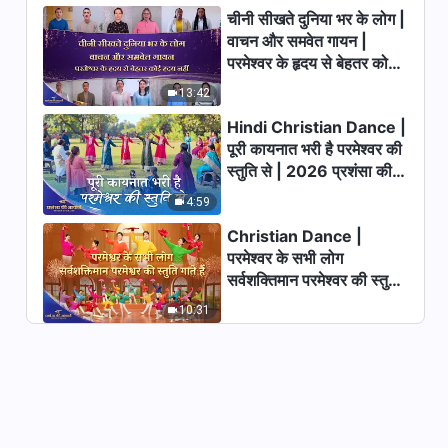
32:41
चीनी सीखते दुनिया भर के लोग |
वाचन और समवेत गायन |
Hindi Christian Testimony
परमेश्वर के हृदय से बेहतर कोई
Video | आखिर मुझे गलतफहमियों से
हृदय नहीं | 2026 स्तुति की
मुक्ति मिली | True Story of a
13:42
49:43
Christian
ध्वनियाँ
Hindi Christian Dance |
Hindi Christian Testimony
पूरी कायनात भरी है परमेश्वर की
Video | सुसमाचार प्रचार की समस्याओं
स्तुति से | 2026 प्रशंसा की
का सामना कैसे करें
आवाजें
26:42
4:59
Christian Dance |
Hindi Christian Testimony
परमेश्वर के सभी लोग
Video | मुझे देखरेख क्यों स्वीकार नहीं |
सर्वशक्तिमान परमेश्वर की स्तुति
True Story of a Christian
37:32
गाते हैं | 2026 प्रशंसा की
10:31
आवाजें
Hindi Christian Testimony
Video | सिद्धांत की बातों से मेरी बदसूरती
उजागर हुई
36:24
Hindi Christian Testimony