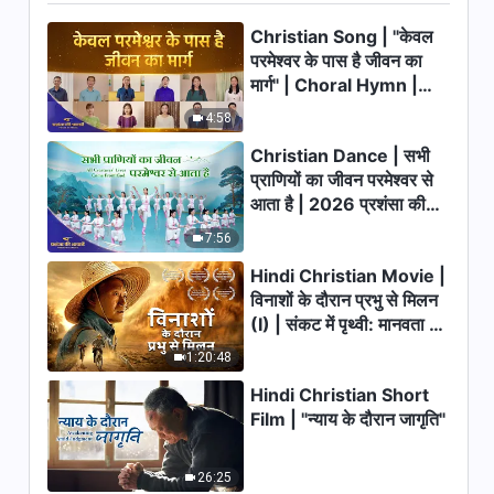
Video | भागीदार प्रतिस्पर्धी नहीं होता |
Christian Song | "केवल
True Story of a Christian
32:04
परमेश्वर के पास है जीवन का
मार्ग" | Choral Hymn |
Hindi Christian Testimony
2026 प्रशंसा की आवाजें
4:58
Video | मैं इतनी अहंकारी क्यों थी |
True Story of a Christian
Christian Dance | सभी
40:20
प्राणियों का जीवन परमेश्वर से
आता है | 2026 प्रशंसा की
Hindi Christian Testimony
आवाजें
Video | सबसे सार्थक फैसला | True
7:56
Story of a Christian
Hindi Christian Movie |
29:40
विनाशों के दौरान प्रभु से मिलन
(I) | संकट में पृथ्वी: मानवता का
Hindi Christian Testimony
भाग्य कहाँ जा रहा है?
Video | सत्य के अभ्यास की मिठास का
1:20:48
स्वाद | True Story of a
45:34
Christian
Hindi Christian Short
Film | "न्याय के दौरान जागृति"
Hindi Christian Testimony
Video | अपने ही परिवार की कैदी |
True Story of a Christian
26:25