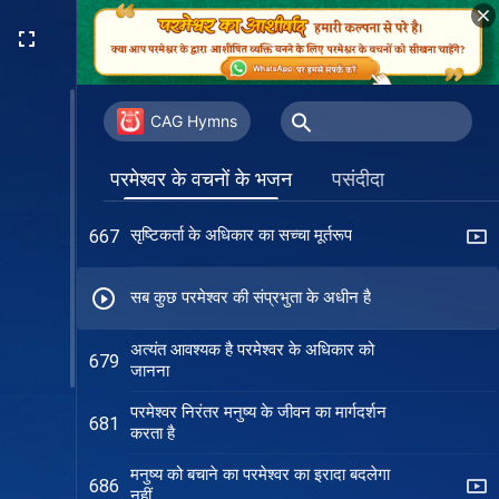
परमेश्‍वर के बिना दिन अवर्णनीय रूप से
664
कष्टदायक हैं (संस्करण 2)
सत्य से प्रेम करने वाले ही परमेश्वर की संप्रभुता
665
को समर्पित हो सकते हैं
CAG Hymns
परमेश्वर की सत्ता अनुपम है
666
परमेश्वर के वचनों के भजन
पसंदीदा
सृष्टिकर्ता के अधिकार का सच्चा मूर्तरूप
667
सब कुछ परमेश्वर की संप्रभुता के अधीन है
अत्यंत आवश्यक है परमेश्वर के अधिकार को
679
जानना
परमेश्वर निरंतर मनुष्य के जीवन का मार्गदर्शन
681
करता है
मनुष्य को बचाने का परमेश्वर का इरादा बदलेगा
686
नहीं