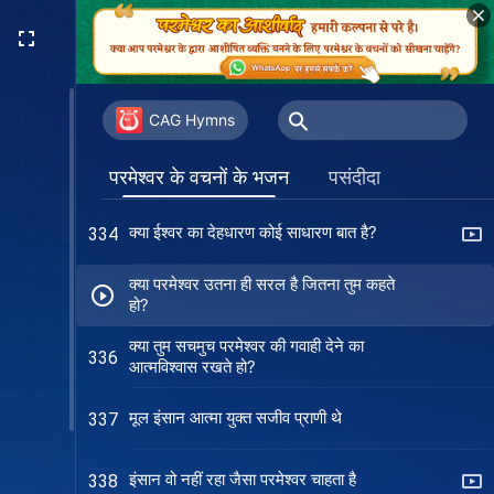
मार्ग के अंतिम चरण में सही ढंग से कैसे चलें
327
मनुष्य का प्रबंधन करने के परमेश्वर के कार्य की
329
वास्तविक कहानी
CAG Hymns
क्या वर्षों के विश्वास से तुमने कुछ भी हासिल किया
331
परमेश्वर के वचनों के भजन
पसंदीदा
है?
क्या ईश्वर का देहधारण कोई साधारण बात है?
334
क्या परमेश्वर उतना ही सरल है जितना तुम कहते
हो?
क्या तुम सचमुच परमेश्वर की गवाही देने का
336
आत्मविश्वास रखते हो?
मूल इंसान आत्मा युक्त सजीव प्राणी थे
337
इंसान वो नहीं रहा जैसा परमेश्वर चाहता है
338