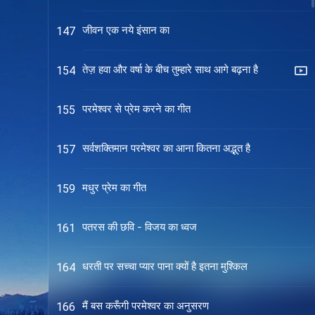
जीवन एक नये इंसान का
147
तेज़ हवा और वर्षा के बीच तुम्हारे साथ आगे बढ़ना है
154
परमेश्वर से प्रेम करने का गीत
155
सर्वशक्तिमान परमेश्वर का आना कितना अद्भुत है
157
मधुर प्रेम का गीत
159
पतरस की छवि - विजय का ध्वज
161
धरती पर सच्चा प्यार पाना क्यों है इतना मुश्किल
164
मैं बस करूँगी परमेश्वर का अनुसरण
166