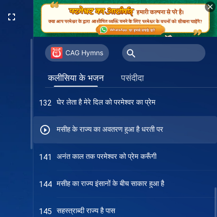
परमेश्वर के प्रेम ने मेरा दिल पिघला दिया
122
परमेश्वर को प्रेम करने के पथ में निर्भीक बनो
125
CAG Hymns
केवल परमेश्वर से सच्चा प्रेम करने वाले ही
128
कलीसिया के भजन
पसंदीदा
ईमानदार हैं
घेर लेता है मेरे दिल को परमेश्वर का प्रेम
132
मसीह के राज्य का अवतरण हुआ है धरती पर
अनंत काल तक परमेश्वर को प्रेम करूँगी
141
मसीह का राज्य इंसानों के बीच साकार हुआ है
144
सहस्त्राब्दी राज्य है पास
145