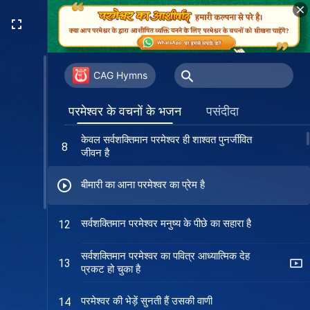
राज्य-गान (III) सभी जन आनंद के लिये जयकार
3
करते हैं
आओ सिय्योन में लेकर यशगान
4
CAG Hymns
हम सिंहासन के सामने उठाए गए हैं
5
परमेश्वर के वचनों के भजन
पसंदीदा
केवल सर्वशक्तिमान परमेश्वर ही शाश्वत पुनर्जीवित
8
जीवन है
बीमारी का आना परमेश्वर का प्रेम है
सर्वशक्तिमान परमेश्वर मनुष्य के पीछे का सहारा है
12
सर्वशक्तिमान परमेश्वर का पवित्र आध्यात्मिक देह
13
प्रकट हो चुका है
परमेश्वर की भेड़ें सुनती हैं उसकी वाणी
14