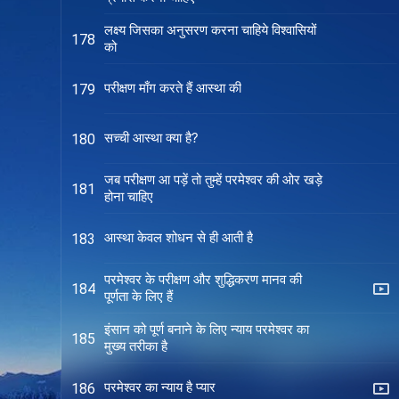
लक्ष्य जिसका अनुसरण करना चाहिये विश्वासियों
178
को
परीक्षण माँग करते हैं आस्था की
179
सच्ची आस्था क्या है?
180
जब परीक्षण आ पड़ें तो तुम्हें परमेश्वर की ओर खड़े
181
होना चाहिए
आस्था केवल शोधन से ही आती है
183
परमेश्वर के परीक्षण और शुद्धिकरण मानव की
184
पूर्णता के लिए हैं
इंसान को पूर्ण बनाने के लिए न्याय परमेश्वर का
185
मुख्य तरीका है
परमेश्वर का न्याय है प्यार
186