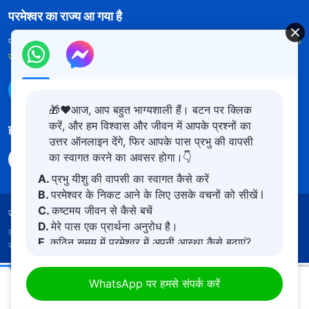
परमेश्वर का राज्य आ गया है
परमेश्वर का राज्य पृथ्वी पर आ गया है! क्या आप इसमें प्रवेश करना चाहते हैं?
और अधिक
जानें
WhatsApp पर हमसे संपर्क करें
🎁❤️आज, आप बहुत भाग्यशाली हैं। बटन पर क्लिक
करें, और हम विश्वास और जीवन में आपके प्रश्नों का
हमारा अनुसरण करें
उत्तर ऑनलाइन देंगे, फिर आपके पास प्रभु की वापसी
का स्वागत करने का अवसर होगा।👇
A.
प्रभु यीशु की वापसी का स्वागत कैसे करें
B.
परमेश्वर के निकट आने के लिए उसके वचनों को सीखें l
C.
कष्टमय जीवन से कैसे बचें
उपयोग की शर्तें
गोपनीयता नीत
साभार
कुकीज नीति
D.
मेरे पास एक प्रार्थना अनुरोध है।
कॉपीराइट © 2026
सर्वशक्तिमान परमेश्वर की कलीसिया।
सर्वाधिकार
E.
कठिन समय में परमेश्वर में अपनी आस्था कैसे बढ़ाएं?
सुरक्षित।
परमेश्वर के दैनिक वचन : परमेश्वर का प्रकटन और कार्य | अंश 52
WhatsApp पर हमसे संपर्क करें
00:15
07:08