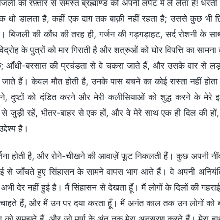
िजली की रफ़्तार से समस्त ब्रह्माण्ड को अपनी लपेट में ले लेता है! धरत
तक धो डालता है, कहीं एक दाग़ तक बाक़ी नहीं रहता है; उससे कुछ भी 
। बिजली की कौंध की तरह ही, गर्जन की गड़गड़ाहट, सर्द रोशनी के साथ द
द्रोह के पुत्रों को मार गिराती है और शत्रुओं को घोर विपत्ति का सामन
ं; आँधी-बरसात की प्रचंडता से वे चकरा जाते हैं, और उसके वार से लड़खड़
जाते हैं। केवल मौत होती है, उनके पास बचने का कोई रास्ता नहीं होता। स
ाने, दुष्टों को दंडित करने और मेरी कलीसियाओं को शुद्ध करने के मेरे
से जुड़ी रहें, भीतर-बाहर से एक हों, और वे मेरे साथ एक ही दिल की ह
द्देश्य है।
्जना होती है, और रोने-चीखने की आवाज़ें फूट निकलती हैं। कुछ अपनी नीं
ई से जाँचते हुए सिंहासन के सामने वापस भाग आते हैं। वे अपनी अनियंत्
ं अभी देर नहीं हुई है। मैं सिंहासन से देखता हूँ। मैं लोगों के दिलों की गहरा
ाहते हैं, और मैं उन पर दया करता हूँ। मैं अनंत काल तक उन लोगों को बच
छा को समझते हैं, और जो मार्ग के अंत तक मेरा अनुसरण करते हैं। मेरा हाथ