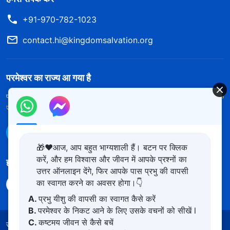
+91-970-782-1023
contact.hi@kingdomsalvation.org
परमेश्वर का राज्य आ गया है
परमेश्वर का राज्य पृथ्वी पर आ गया है! क्या आप इसमें प्रवेश करना चाहते हैं?
और अधिक
जानें
WhatsApp पर हमसे संपर्क करें
🎁❤️आज, आप बहुत भाग्यशाली हैं। बटन पर क्लिक
करें, और हम विश्वास और जीवन में आपके प्रश्नों का
हमारा अनुसरण करें
उत्तर ऑनलाइन देंगे, फिर आपके पास प्रभु की वापसी
का स्वागत करने का अवसर होगा।👇
A.
प्रभु यीशु की वापसी का स्वागत कैसे करें
B.
परमेश्वर के निकट आने के लिए उसके वचनों को सीखें l
C.
कष्टमय जीवन से कैसे बचें
उपयोग की शर्तें
गोपनीयता नीत
साभार
कुकीज नीति