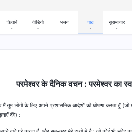
किताबें
वीडियो
भजन
पाठ
सुसमाचार
हस्य
धर्म-संबंधी धारणाओं का खुलासा
इंसान की भ्रष्टता का खु
परमेश्वर के दैनिक वचन : परमेश्वर का 
 मैं तुम लोगों के लिए अपने प्रशासनिक आदेशों की घोषणा करता हूँ (जो घो
नाएँ देंगे) :
ं अपने वादे पूरे करता हूँ, और सब-कुछ मेरे हाथों में है : जो कोई भी संद