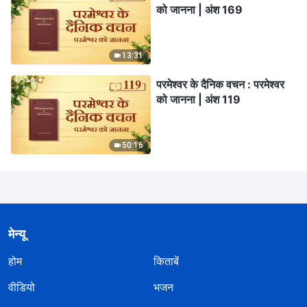
को जानना | अंश 169
13:31
परमेश्वर के दैनिक वचन : परमेश्वर
को जानना | अंश 119
50:16
मेन्यू
होम
किताबें
वीडियो
भजन