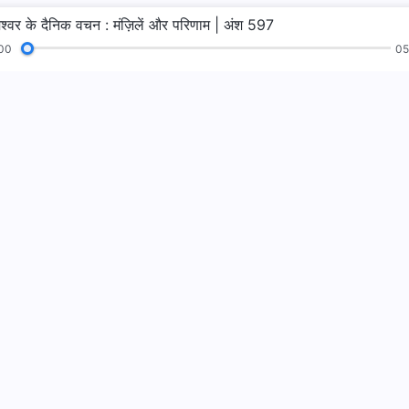
ेश्वर के दैनिक वचन : मंज़िलें और परिणाम | अंश 597
00
05
न
पाठ
सुसमाचार
गवाहियाँ
परमेश्वर का राज्य 
परमेश्वर का राज्य पृथ्व
WhatsApp पर ह
हमारा अनुसरण करें
msalvation.org