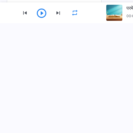
परम
00:
मेन्यू
होम
किताबें
वीडियो
भज
सर्वशक्तिमान परमेश्वर की कलीसिया ऐप डाउनलोड करें
हमसे संपर्क करें
+91-970-782-1023
contact.hi@kingdo