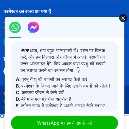
परमेश्वर का राज्य आ गया है
परमेश्वर का राज्य पृथ्वी पर आ गया है! क्या आप इसमें प्रवेश करना चाहते हैं?
और अधिक
जानें
WhatsApp पर हमसे संपर्क करें
🎁❤️आज, आप बहुत भाग्यशाली हैं। बटन पर क्लिक
करें, और हम विश्वास और जीवन में आपके प्रश्नों का
हमारा अनुसरण करें
उत्तर ऑनलाइन देंगे, फिर आपके पास प्रभु की वापसी
का स्वागत करने का अवसर होगा।👇
A.
प्रभु यीशु की वापसी का स्वागत कैसे करें
B.
परमेश्वर के निकट आने के लिए उसके वचनों को सीखें l
C.
कष्टमय जीवन से कैसे बचें
उपयोग की शर्तें
गोपनीयता नीत
साभार
कुकीज नीति
D.
मेरे पास एक प्रार्थना अनुरोध है।
कॉपीराइट © 2026
सर्वशक्तिमान परमेश्वर की कलीसिया।
सर्वाधिकार
E.
कठिन समय में परमेश्वर में अपनी आस्था कैसे बढ़ाएं?
सुरक्षित।
परमेश्वर के दैनिक वचन : जीवन में प्रवेश | अंश 447
WhatsApp पर हमसे संपर्क करें
00:00
05:52