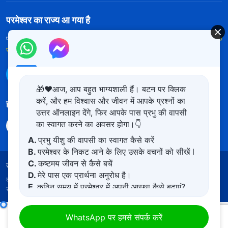
परमेश्वर का राज्य आ गया है
परमेश्वर का राज्य पृथ्वी पर आ गया है! क्या आप इसमें प्रवेश करना चाहते हैं?
और अधिक
जानें
WhatsApp पर हमसे संपर्क करें
🎁❤️आज, आप बहुत भाग्यशाली हैं। बटन पर क्लिक
करें, और हम विश्वास और जीवन में आपके प्रश्नों का
हमारा अनुसरण करें
उत्तर ऑनलाइन देंगे, फिर आपके पास प्रभु की वापसी
का स्वागत करने का अवसर होगा।👇
A.
प्रभु यीशु की वापसी का स्वागत कैसे करें
B.
परमेश्वर के निकट आने के लिए उसके वचनों को सीखें l
C.
कष्टमय जीवन से कैसे बचें
उपयोग की शर्तें
गोपनीयता नीत
साभार
कुकीज नीति
D.
मेरे पास एक प्रार्थना अनुरोध है।
कॉपीराइट © 2026
सर्वशक्तिमान परमेश्वर की कलीसिया।
सर्वाधिकार
E.
कठिन समय में परमेश्वर में अपनी आस्था कैसे बढ़ाएं?
सुरक्षित।
परमेश्वर के दैनिक वचन : इंसान की भ्रष्टता का खुलासा | अंश 373
WhatsApp पर हमसे संपर्क करें
00:00
08:02