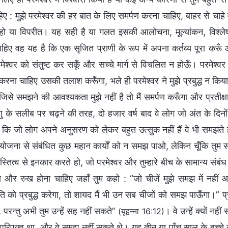
हिए : मुझे परमेश्वर की हर बात के लिए समर्पण करना चाहिए, बाहर से चाह
हो या विपरीत। यह सही है या गलत इसकी आलोचना, मूल्यांकन, विश्ले
हिए वह यह है कि एक सृजित प्राणी के रूप में अपना कर्तव्य पूरा करूँ 
मेश्वर को संतुष्ट कर सकूँ और सच्चे मार्ग से विचलित न होऊँ। परमेश्व
रना चाहिए उसकी तलाश करूँगा, भले ही परमेश्वर ने मुझे प्रबुद्ध न किया हो;
 जिसे समझने की आवश्यकता मुझे नहीं है तो मैं समर्पण करूँगा और प्रती
शु के सलीब पर चढ़ने की तरह, दो हजार वर्ष बाद वे लोग जो अंत के दिनों म
 कि जो लोग अपने अनुसरण को लेकर बहुत उत्सुक नहीं हैं वे भी समझते 
 योजना से संबंधित कुछ महान कार्यों को न समझ पाओ, लेकिन चूँकि तुम
तित्व से इनकार करते हो, जो परमेश्वर और तुम्हारे बीच के सामान्य संबं
क्ष्य और रुख होना चाहिए जहाँ तुम कहो : “जो चीजें मुझे समझ में नहीं
ि को प्रबुद्ध करेगा, तो शायद मैं भी उन सब चीजों को समझ पाऊँगा।” प्र
, परन्तु अभी तुम उन्हें सह नहीं सकते”
। वे उन्हें क्यों न
(यूहन्ना 16:12)
रिपक्व था, और वे समझ नहीं सकते थे। यह तीन या पाँच साल के बच्चे को