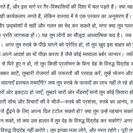
 हैं, और इस मार्ग पर गैर-विश्वासियों की दिशा में चल पड़ते हैं। क्या यह
तही कार्यकलाप लगते हैं, लेकिन वास्तव में ये एक प्रकार का अनुसरण है
और छद्मवेशों में सही और गलत का भेद कर सकते हो, मगर क्या तुम गलत
प्रति जागरूक हों।) यह तुम लोगों का मौजूदा आध्यात्मिक कद है। जब ये वि
। अगर तुम रुतबे के पीछे भागने को प्रेरित हो, तो तुम खुद इस चाहत
अपने आदर्श का यों पीछा करता है जैसे कोई मतवाला बर्बर जानवर। व्
ं से घिरे हुए न हो, तो तुम किसी प्रलोभन के बिना देह के विरुद्ध विद्
 चक्कर काटें, तुम्हारी रोजमर्रा की जरूरतों की परवाह करें, तुम्हें भोजन औ
ावनाएँ हलचल मचाएँगी? क्या तुम रुतबे के फायदों का लाभ नहीं ले रहे हो
 चारों ओर इकट्ठा हो जाएँ, तुम्हारे चारों ओर मँडराएँ मानो तुम कोई सितारा 
म्हारी सोच और विचारों की वे चीजें—रुतबे की प्रशंसा, रुतबे का आनं
चीजें ढूँढ़ने के लिए अपना दिल टटोल सकते हो? क्या तुम उन्हें पहचान 
 सको, तो क्या उस हालत में तुम देह के विरुद्ध विद्रोह कर सकोगे? अगर त
 विरुद्ध विद्रोह नहीं करोगे। तुम इनका मजा लोगे, और मस्त रहोगे। पूरी तर