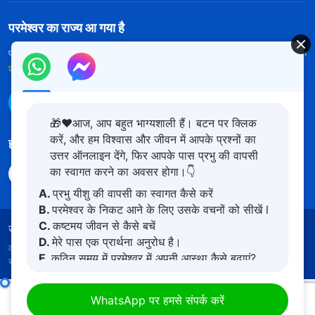
परमेश्वर का राज्य आ गया है
परमेश्वर का राज्य पृथ्वी पर आ गया है! क्या आप इसमें प्रवेश करना चाहते हैं?
और अधिक
जानें
WhatsApp पर हमसे संपर्क करें
🎁❤️आज, आप बहुत भाग्यशाली हैं। बटन पर क्लिक
करें, और हम विश्वास और जीवन में आपके प्रश्नों का
हमारा अनुसरण करें
उत्तर ऑनलाइन देंगे, फिर आपके पास प्रभु की वापसी
का स्वागत करने का अवसर होगा।👇
A.
प्रभु यीशु की वापसी का स्वागत कैसे करें
B.
परमेश्वर के निकट आने के लिए उसके वचनों को सीखें l
C.
कष्टमय जीवन से कैसे बचें
उपयोग की शर्तें
गोपनीयता नीत
साभार
कुकीज नीति
D.
मेरे पास एक प्रार्थना अनुरोध है।
कॉपीराइट © 2026
सर्वशक्तिमान परमेश्वर की कलीसिया।
सर्वाधिकार
E.
कठिन समय में परमेश्वर में अपनी आस्था कैसे बढ़ाएं?
सुरक्षित।
संपूर्ण ब्रह्मांड के लिए परमेश्वर के कथन - आठवाँ कथन
WhatsApp पर हमसे संपर्क करें
00:00
22:27