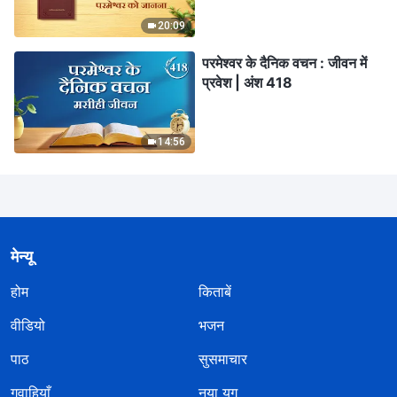
20:09
परमेश्वर के दैनिक वचन : जीवन में
प्रवेश | अंश 418
14:56
मेन्यू
होम
किताबें
वीडियो
भजन
पाठ
सुसमाचार
गवाहियाँ
नया युग