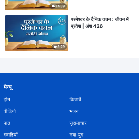
14:39
परमेश्वर के दैनिक वचन : जीवन में
प्रवेश | अंश 426
8:29
मेन्यू
होम
किताबें
वीडियो
भजन
पाठ
सुसमाचार
गवाहियाँ
नया युग