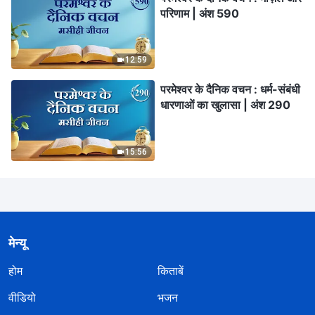
परिणाम | अंश 590
12:59
परमेश्वर के दैनिक वचन : धर्म-संबंधी
धारणाओं का खुलासा | अंश 290
15:56
मेन्यू
होम
किताबें
वीडियो
भजन