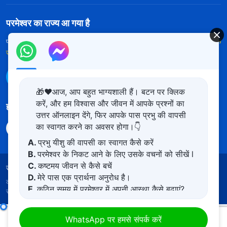
परमेश्वर का राज्य आ गया है
परमेश्वर का राज्य पृथ्वी पर आ गया है! क्या आप इसमें प्रवेश करना चाहते हैं?
और अधिक
जानें
WhatsApp पर हमसे संपर्क करें
🎁❤️आज, आप बहुत भाग्यशाली हैं। बटन पर क्लिक
करें, और हम विश्वास और जीवन में आपके प्रश्नों का
हमारा अनुसरण करें
उत्तर ऑनलाइन देंगे, फिर आपके पास प्रभु की वापसी
का स्वागत करने का अवसर होगा।👇
A.
प्रभु यीशु की वापसी का स्वागत कैसे करें
B.
परमेश्वर के निकट आने के लिए उसके वचनों को सीखें l
C.
कष्टमय जीवन से कैसे बचें
उपयोग की शर्तें
गोपनीयता नीत
साभार
कुकीज नीति
D.
मेरे पास एक प्रार्थना अनुरोध है।
कॉपीराइट © 2026
सर्वशक्तिमान परमेश्वर की कलीसिया।
सर्वाधिकार
E.
कठिन समय में परमेश्वर में अपनी आस्था कैसे बढ़ाएं?
सुरक्षित।
परमेश्वर के दैनिक वचन : परमेश्वर को जानना | अंश 83
WhatsApp पर हमसे संपर्क करें