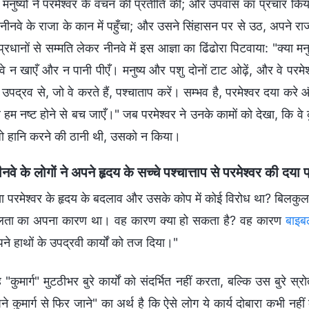
े मनुष्यों ने परमेश्‍वर के वचन की प्रतीति की; और उपवास का प्रचार 
नीनवे के राजा के कान में पहुँचा; और उसने सिंहासन पर से उठ, अपने
प्रधानों से सम्मति लेकर नीनवे में इस आज्ञा का ढिंढोरा पिटवाया: "क्या म
े न खाएँ और न पानी पीएँ। मनुष्य और पशु दोनों टाट ओढ़ें, और वे परमेश्‍व
पद्रव से, जो वे करते हैं, पश्‍चाताप करें। सम्भव है, परमेश्‍वर दया 
म नष्‍ट होने से बच जाएँ।" जब परमेश्‍वर ने उनके कामों को देखा, कि वे क
 हानि करने की ठानी थी, उसको न किया।
ीनवे के लोगों ने अपने हृदय के सच्चे पश्चात्ताप से परमेश्वर की द
या परमेश्वर के हृदय के बदलाव और उसके कोप में कोई विरोध था? बिलकुल
ता का अपना कारण था। वह कारण क्या हो सकता है? वह कारण
बाइब
े हाथों के उपद्रवी कार्यों को तज दिया।"
 "कुमार्ग" मुटठीभर बुरे कार्यों को संदर्भित नहीं करता, बल्कि उस बुरे स्
े कुमार्ग से फिर जाने" का अर्थ है कि ऐसे लोग ये कार्य दोबारा कभी नहीं कर