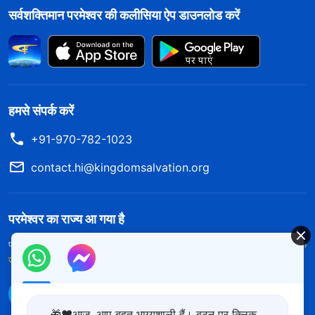
सर्वशक्तिमान परमेश्वर की कलीसिया ऐप डाउनलोड करें
हमसे संपर्क करें
+91-970-782-1023
contact.hi@kingdomsalvation.org
परमेश्वर का राज्य आ गया है
परमेश्वर का राज्य पृथ्वी पर आ गया है! क्या आप इसमें प्रवेश करना चाहते हैं?
और अधिक
जानें
WhatsApp पर हमसे संपर्क करें
🎁❤️आज, आप बहुत भाग्यशाली हैं। बटन पर क्लिक