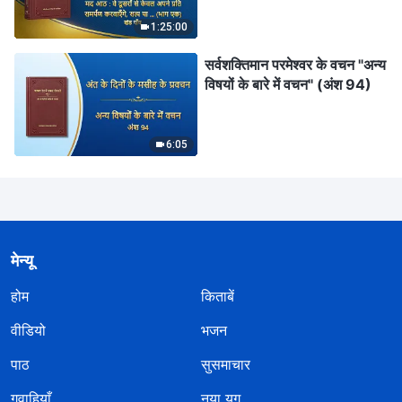
प्रति नहीं (भाग एक)" (खंड पाँच)
1:25:00
सर्वशक्तिमान परमेश्वर के वचन "अन्य
विषयों के बारे में वचन" (अंश 94)
6:05
मेन्यू
होम
किताबें
वीडियो
भजन
पाठ
सुसमाचार
गवाहियाँ
नया युग